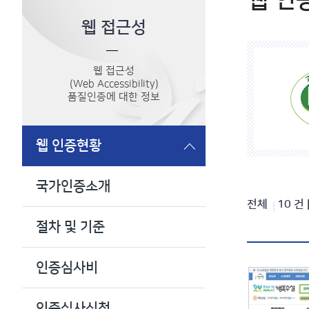
웹 인
웹 접근성
웹 접근성
(Web Accessibility)
품질인증에 대한 정보
웹 인증현황
국가인증소개
인
전체
10
건
절차 및 기준
증
현
인증심사비
황
검
인증심사신청