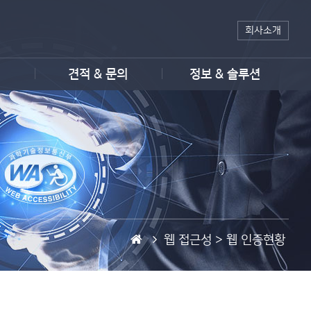
회사소개
견적 & 문의
정보 & 솔루션
홈
웹 접근성 >
웹 인증현황
페
이
지